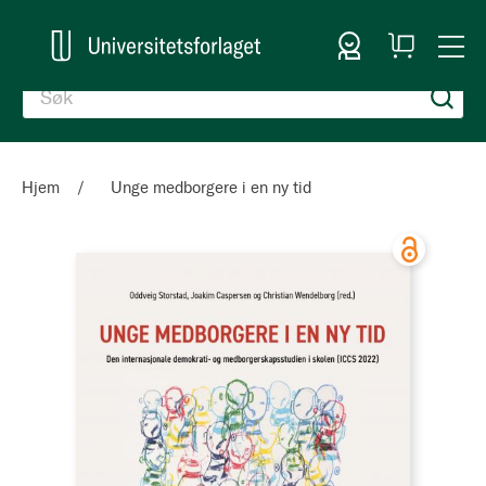
Logg inn
Handlekurv
Togg
en
Nav
Hjem
Unge medborgere i en ny tid