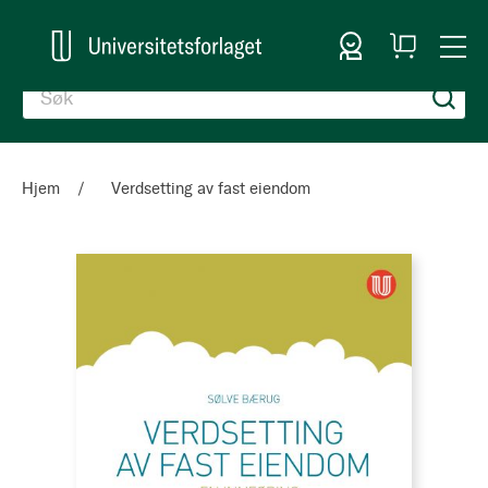
Logg inn
Handlekurv
Togg
en
Nav
Hjem
Verdsetting av fast eiendom