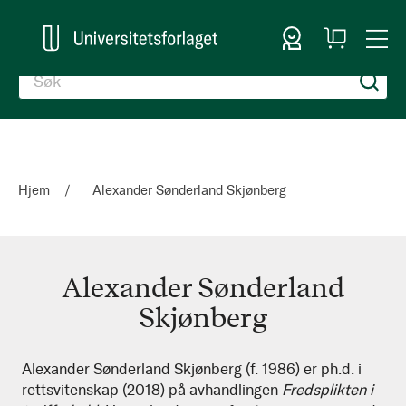
Logg inn
Handlekurv
Togg
en
Nav
Hjem
Alexander Sønderland Skjønberg
Alexander Sønderland
Skjønberg
Alexander
Alexander Sønderland Skjønberg (f. 1986) er ph.d. i
rettsvitenskap (2018) på avhandlingen
Fredsplikten
i
Sønderland