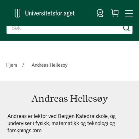
Logg inn
Handlekurv
Togg
en
Nav
Hjem
Andreas Hellesøy
Andreas Hellesøy
Andreas
Andreas er lektor ved Bergen Katedralskole, og
underviser i fysikk, matematikk og teknologi og
Hellesøy
forskningslære.