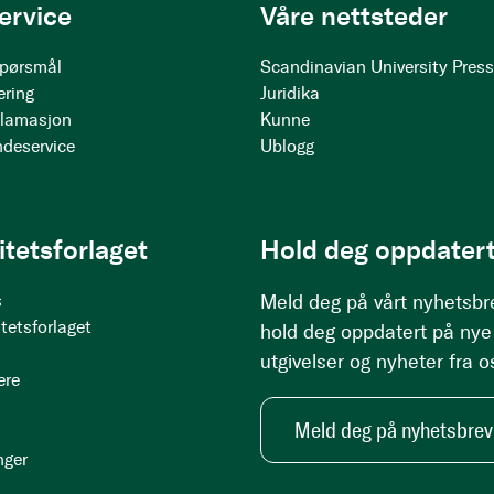
ervice
Våre nettsteder
 spørsmål
Scandinavian University Pres
ering
Juridika
klamasjon
Kunne
ndeservice
Ublogg
itetsforlaget
Hold deg oppdatert
s
Meld deg på vårt nyhetsbr
tetsforlaget
hold deg oppdatert på nye
utgivelser og nyheter fra o
ere
Meld deg på nyhetsbrev
nger