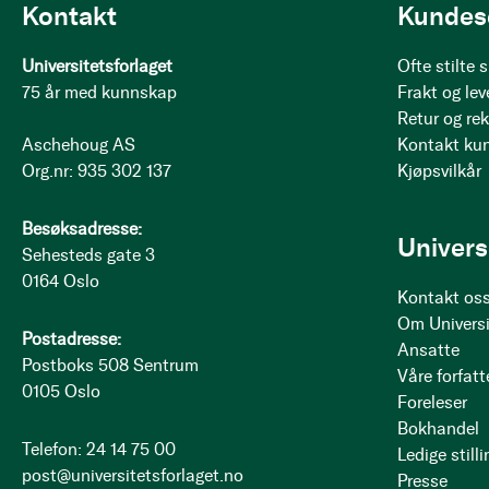
Kontakt
Kundes
Universitetsforlaget
Ofte stilte
75 år med kunnskap
Frakt og lev
Retur og re
Aschehoug AS
Kontakt ku
Org.nr: 935 302 137
Kjøpsvilkår
Besøksadresse:
Univers
Sehesteds gate 3
0164 Oslo
Kontakt os
Om Universi
Postadresse:
Ansatte
Postboks 508 Sentrum
Våre forfatt
0105 Oslo
Foreleser
Bokhandel
Telefon: 24 14 75 00
Ledige stilli
post@universitetsforlaget.no
Presse