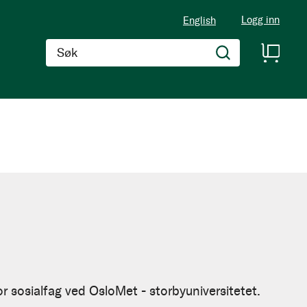
Logg inn
English
Søk
or sosialfag ved OsloMet - storbyuniversitetet.