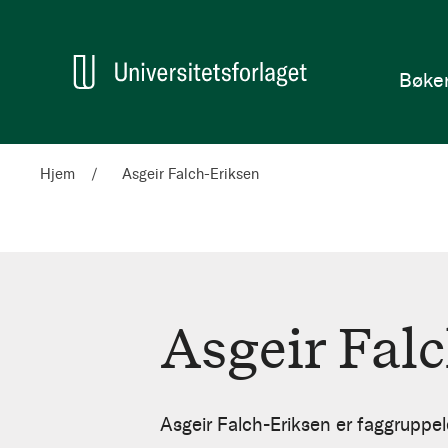
en
Hjem
Bøke
Hjem
Asgeir Falch-Eriksen
Asgeir Fal
Asgeir
Falch-
Asgeir Falch-Eriksen er faggruppele