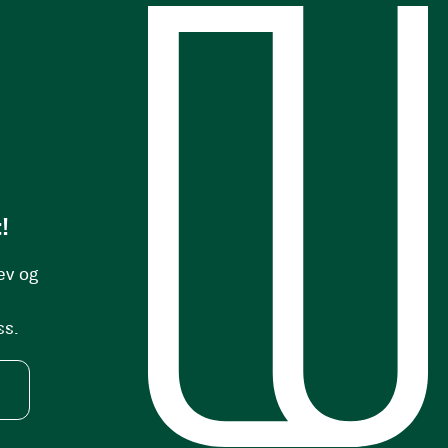
s
!
ev og
ss.