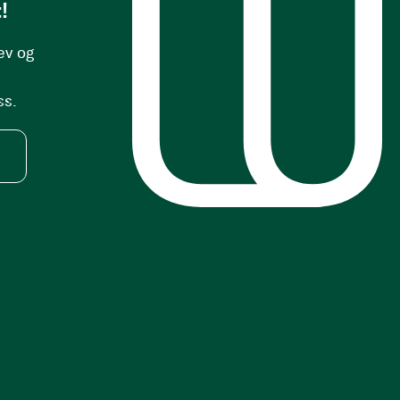
!
ev og
ss.