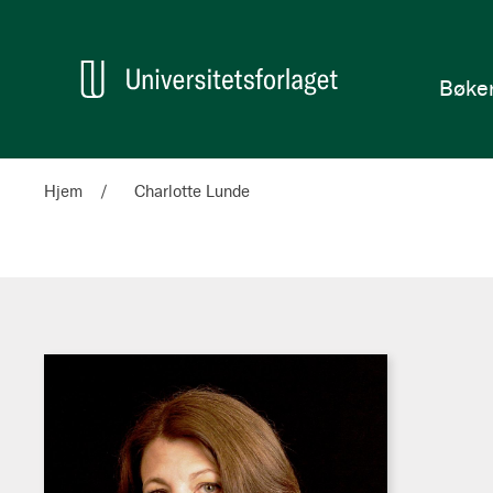
en
Hjem
Bøke
Hjem
Charlotte Lunde
Charlotte
Lunde