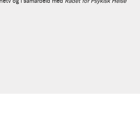
rnetv og i samarbeid med
Rådet for Psykisk Helse