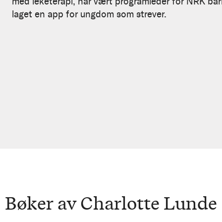
med leketerapi, har vært programleder for NRK ba
laget en app for ungdom som strever.
Bøker av Charlotte Lunde