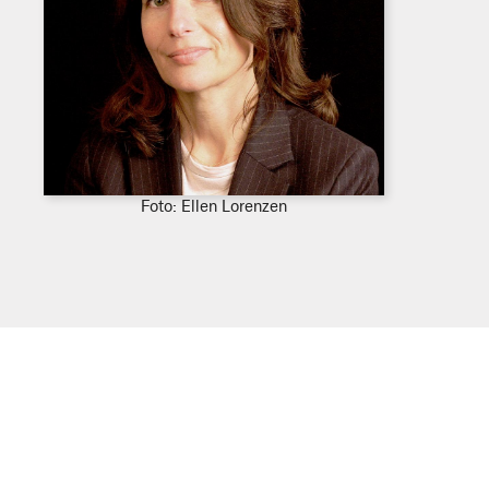
Foto:
Ellen Lorenzen
Last
ned
høyoppløselig
versjon
av
bildet