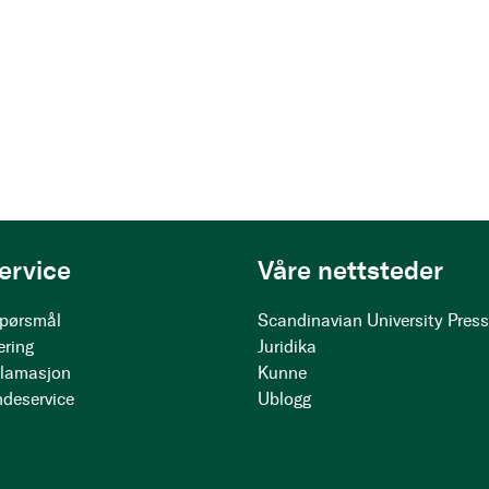
ervice
Våre nettsteder
 spørsmål
Scandinavian University Pres
ering
Juridika
klamasjon
Kunne
ndeservice
Ublogg