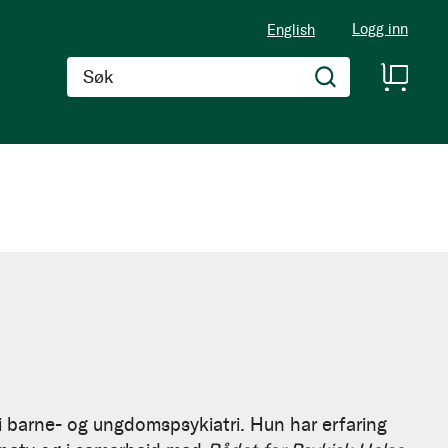
Logg inn
English
Søk
t i barne- og ungdomspsykiatri. Hun har erfaring