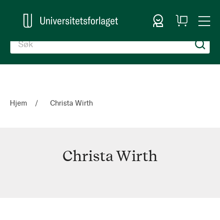
Logg inn
Handlekurv
Togg
en
Nav
Hjem
Christa Wirth
Christa Wirth
Christa
Wirth