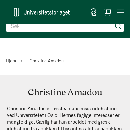
Logg inn
Handlekurv
Togg
en
Nav
Hjem
Christine Amadou
Christine Amadou
Christine
Christine Amadou er førsteamanuensis i idéhistorie
ved Universitetet i Oslo. Hennes faglige interesser er
Amadou
mangfoldige. Særlig har hun arbeidet med gresk
idehistorie fra antikken til bysantinsk tid, senantikken,