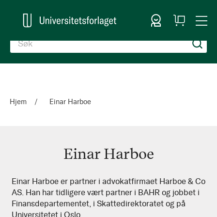
Logg inn
Handlekurv
Togg
en
Nav
Hjem
Einar Harboe
Einar Harboe
Einar
Einar Harboe er partner i advokatfirmaet Harboe & Co
AS. Han har tidligere vært partner i BAHR og jobbet i
Harboe
Finansdepartementet, i Skattedirektoratet og på
Universitetet i Oslo.