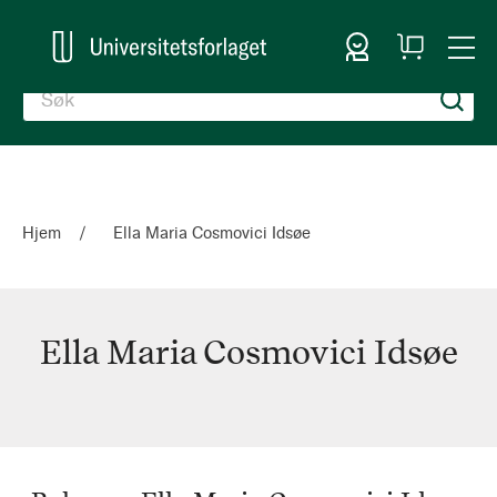
Logg inn
Handlekurv
Togg
en
Nav
Hjem
Ella Maria Cosmovici Idsøe
Ella Maria Cosmovici Idsøe
Ella
Maria
Cosmovici