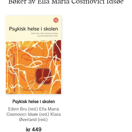
Bøker av Ella Maria Cosmovici Idsøe
Idsøe
Psykisk helse i skolen
Edvin Bru
(red.)
Ella Maria
Cosmovici Idsøe
(red.)
Klara
Øverland
(red.)
kr 449