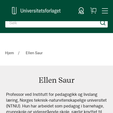
Logg inn
Handlekurv
Togg
en
Nav
Hjem
Ellen Saur
Ellen Saur
Ellen
Professor ved Institutt for pedagogikk og livslang
læring, Norges teknisk-naturvitenskapelige universitet
Saur
(NTNU). Hun har arbeidet som pedagog i barnehage,
grunnskole og videregående skole, særlig knyttet til