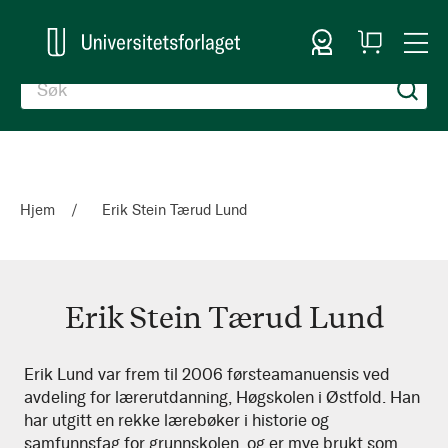
Logg inn
Handlekurv
Togg
en
Nav
Hjem
Erik Stein Tærud Lund
Erik Stein Tærud Lund
Erik
Erik Lund var frem til 2006 førsteamanuensis ved
avdeling for lærerutdanning, Høgskolen i Østfold. Han
Stein
har utgitt en rekke lærebøker i historie og
Tærud
samfunnsfag for grunnskolen, og er mye brukt som