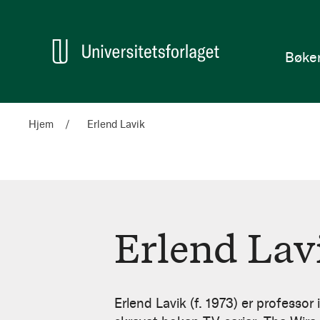
en
Hjem
Bøke
Hjem
Erlend Lavik
Erlend Lav
Erlend
Lavik
Erlend Lavik (f. 1973) er professor