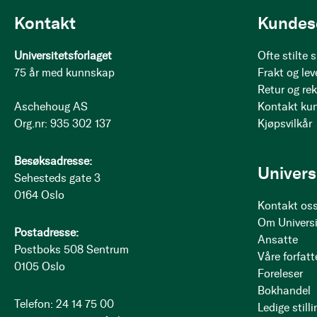
Kontakt
Kundes
Universitetsforlaget
Ofte stilte
75 år med kunnskap
Frakt og lev
Retur og re
Aschehoug AS
Kontakt ku
Org.nr: 935 302 137
Kjøpsvilkår
Besøksadresse:
Univers
Sehesteds gate 3
0164 Oslo
Kontakt os
Om Universi
Postadresse:
Ansatte
Postboks 508 Sentrum
Våre forfatt
0105 Oslo
Foreleser
Bokhandel
Telefon: 24 14 75 00
Ledige stilli