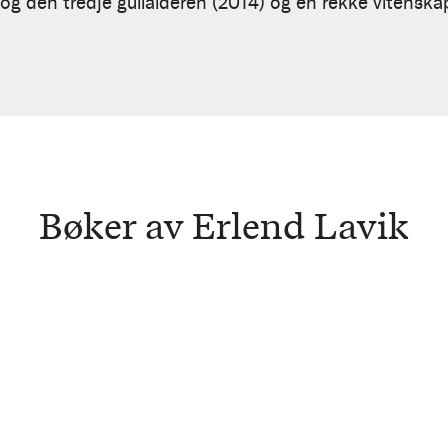
og den tredje gullalderen (2014) og en rekke vitenskape
Bøker av Erlend Lavik