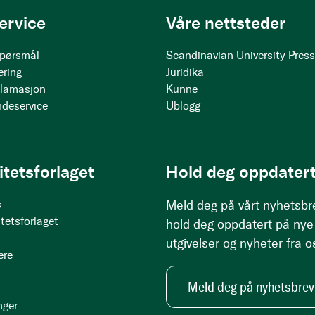
ervice
Våre nettsteder
 spørsmål
Scandinavian University Pres
ering
Juridika
klamasjon
Kunne
ndeservice
Ublogg
itetsforlaget
Hold deg oppdatert
s
Meld deg på vårt nyhetsbr
tetsforlaget
hold deg oppdatert på nye
utgivelser og nyheter fra o
ere
Meld deg på nyhetsbrev
nger