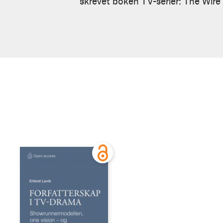
skrevet boken TV-serier: The Wire 