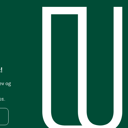
s
!
ev og
ss.