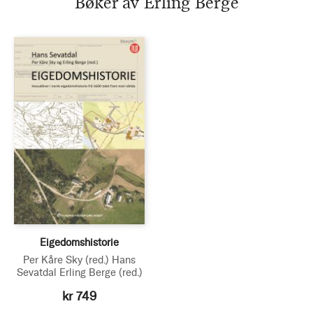
Bøker av Erling Berge
Eigedomshistorie
Per Kåre Sky
(red.)
Hans
Sevatdal
Erling Berge
(red.)
kr 749