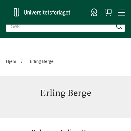
Logg inn
Handlekurv
Togg
en
Nav
Hjem
Erling Berge
Erling Berge
Erling
Berge