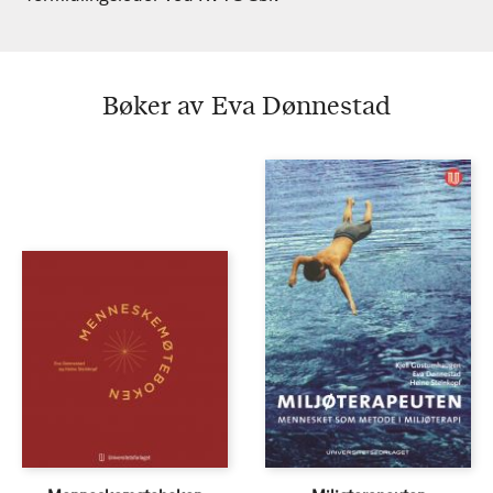
Bøker av Eva Dønnestad