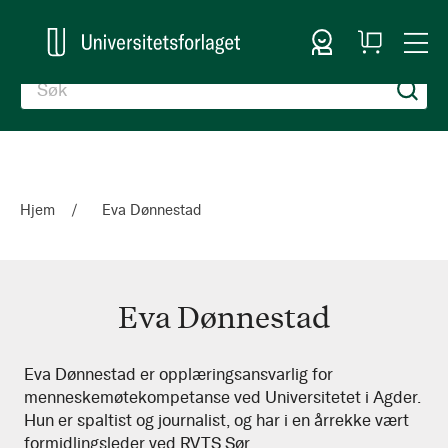
Logg inn
Handlekurv
Togg
en
Nav
Hjem
Eva Dønnestad
Eva Dønnestad
Eva
Eva Dønnestad er opplæringsansvarlig for
menneskemøtekompetanse ved Universitetet i Agder.
Dønnestad
Hun er spaltist og journalist, og har i en årrekke vært
formidlingsleder ved RVTS Sør.