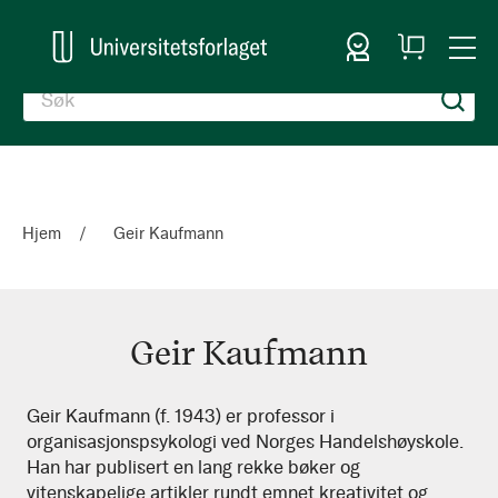
Logg inn
Handlekurv
Togg
en
Nav
Hjem
Geir Kaufmann
Geir Kaufmann
Geir
Geir Kaufmann (f. 1943) er professor i
organisasjonspsykologi ved Norges Handelshøyskole.
Kaufmann
Han har publisert en lang rekke bøker og
vitenskapelige artikler rundt emnet kreativitet og