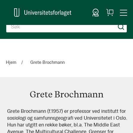
Logg inn
Handlekurv
Togg
en
Nav
Hjem
Grete Brochmann
Grete Brochmann
Grete
Grete Brochmann (f.1957) er professor ved institutt for
sosiologi og samfunnsgeografi ved Universitetet i Oslo.
Brochmann
Hun har utgitt en rekke bøker, bl.a. The Middle East
Avenue, The Multicultural Challenge, Grenser for