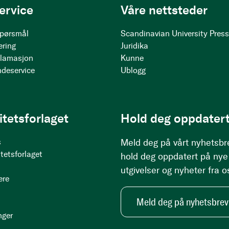
ervice
Våre nettsteder
 spørsmål
Scandinavian University Pres
ering
Juridika
klamasjon
Kunne
ndeservice
Ublogg
itetsforlaget
Hold deg oppdatert
s
Meld deg på vårt nyhetsbr
tetsforlaget
hold deg oppdatert på nye
utgivelser og nyheter fra o
ere
Meld deg på nyhetsbrev
nger