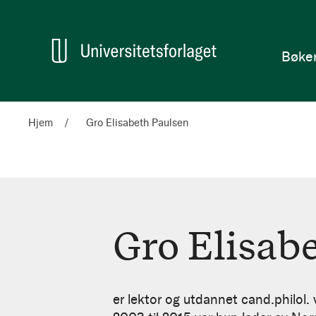
en
Hjem
Bøke
Hjem
Gro Elisabeth Paulsen
Gro Elisab
Gro
Elisabeth
er lektor og utdannet cand.philol.