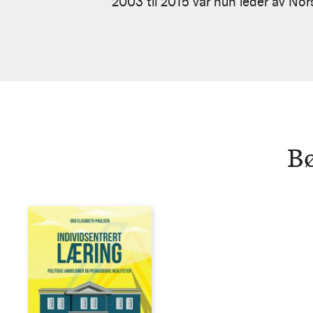
Paulsen
2003 til 2015 var hun leder av Nor
Bø