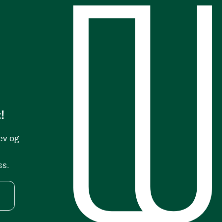
s
!
ev og
ss.