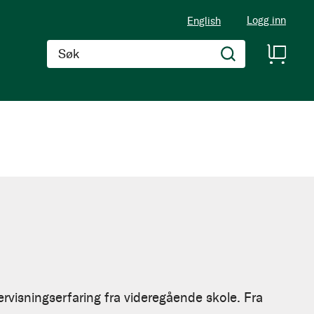
Logg inn
English
Søk
ervisningserfaring fra videregående skole. Fra