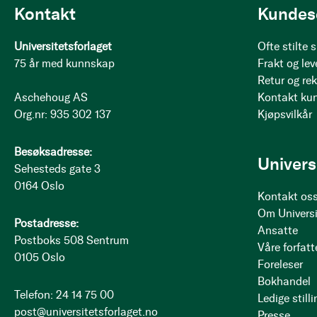
Kontakt
Kundes
Universitetsforlaget
Ofte stilte
75 år med kunnskap
Frakt og lev
Retur og re
Aschehoug AS
Kontakt ku
Org.nr: 935 302 137
Kjøpsvilkår
Besøksadresse:
Univers
Sehesteds gate 3
0164 Oslo
Kontakt os
Om Universi
Postadresse:
Ansatte
Postboks 508 Sentrum
Våre forfatt
0105 Oslo
Foreleser
Bokhandel
Telefon: 24 14 75 00
Ledige stilli
post@universitetsforlaget.no
Presse