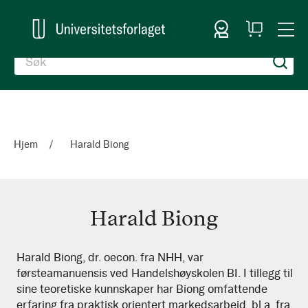
Logg inn
Handlekurv
Togg
en
Nav
Hjem
Harald Biong
Harald Biong
Harald
Harald Biong, dr. oecon. fra NHH, var
førsteamanuensis ved Handelshøyskolen BI. I tillegg til
Biong
sine teoretiske kunnskaper har Biong omfattende
erfaring fra praktisk orientert markedsarbeid, bl.a. fra