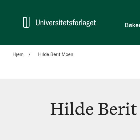
en
Hjem
Bøke
Hjem
Hilde Berit Moen
Hilde Beri
Hilde
Berit