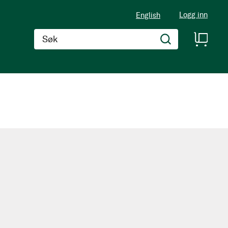
Logg inn
English
Søk