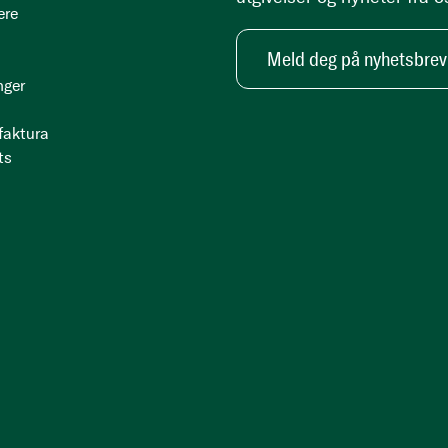
ere
Meld deg på nyhetsbrev
nger
 faktura
ts