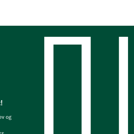
s
!
ev og
ss.