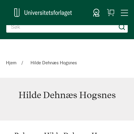
Logg inn
Handlekurv
Togg
en
Nav
Hjem
Hilde Dehnæs Hogsnes
Hilde Dehnæs Hogsnes
Hilde
Dehnæs
Hogsnes