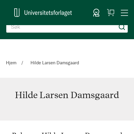
Logg inn
Handlekurv
Togg
en
Nav
Hjem
Hilde Larsen Damsgaard
Hilde Larsen Damsgaard
Hilde
Larsen
Damsgaard