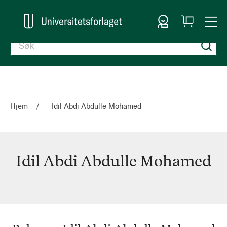
Logg inn
Handlekurv
Togg
en
Nav
Hjem
Idil Abdi Abdulle Mohamed
Idil Abdi Abdulle Mohamed
Idil
Abdi
Abdulle