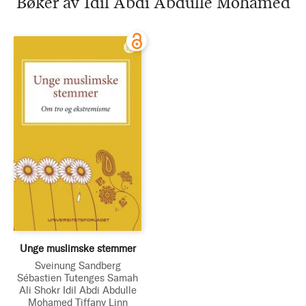
Bøker av Idil Abdi Abdulle Mohamed
Mohamed
Unge muslimske stemmer
Sveinung Sandberg
Sébastien Tutenges
Samah
Ali Shokr
Idil Abdi Abdulle
Mohamed
Tiffany Linn