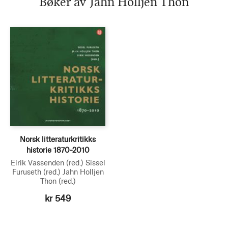
Bøker av Jahn Holljen Thon
Norsk litteraturkritikks
historie 1870-2010
Eirik Vassenden
(red.)
Sissel
Furuseth
(red.)
Jahn Holljen
Thon
(red.)
kr 549