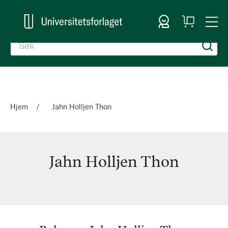
Logg inn
Handlekurv
Togg
en
Nav
Hjem
Jahn Holljen Thon
Jahn Holljen Thon
Jahn
Holljen
Thon