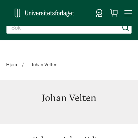
Logg inn
Handlekurv
Togg
en
Nav
Hjem
Johan Velten
Johan Velten
Johan
Velten