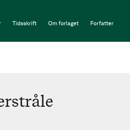
r
Tidsskrift
Om forlaget
Forfatter
erstråle