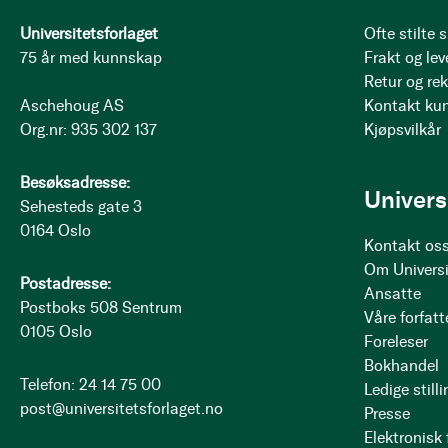
Universitetsforlaget
Ofte stilte
75 år med kunnskap
Frakt og lev
Retur og re
Aschehoug AS
Kontakt ku
Org.nr: 935 302 137
Kjøpsvilkår
Besøksadresse:
Univers
Sehesteds gate 3
0164 Oslo
Kontakt os
Om Universi
Postadresse:
Ansatte
Postboks 508 Sentrum
Våre forfatt
0105 Oslo
Foreleser
Bokhandel
Telefon: 24 14 75 00
Ledige stilli
post@universitetsforlaget.no
Presse
Elektronisk