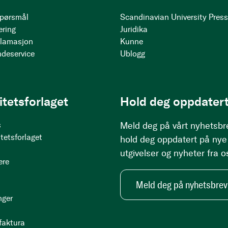
 spørsmål
Scandinavian University Pres
ering
Juridika
klamasjon
Kunne
ndeservice
Ublogg
itetsforlaget
Hold deg oppdatert
s
Meld deg på vårt nyhetsbr
tetsforlaget
hold deg oppdatert på nye
utgivelser og nyheter fra o
ere
Meld deg på nyhetsbrev
nger
 faktura