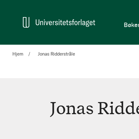
en
Hjem
Bøke
Hjem
Jonas Ridderstråle
Jonas Ridd
Jonas
Ridderstråle