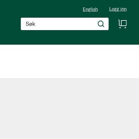
Logg inn
English
Søk