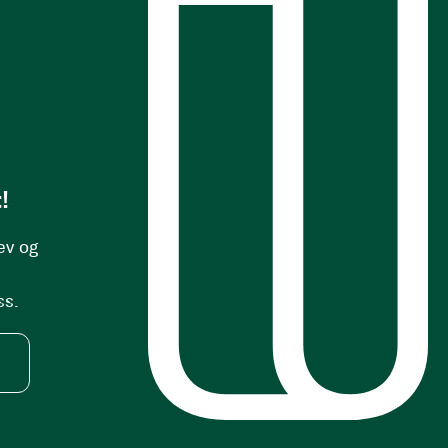
s
!
ev og
ss.