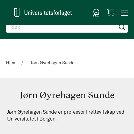
Logg inn
Handlekurv
Togg
en
Nav
Hjem
Jørn Øyrehagen Sunde
Jørn Øyrehagen Sunde
Jørn
Jørn Øyrehagen Sunde er professor i rettsvitskap ved
Universitetet i Bergen.
Øyrehagen
Sunde