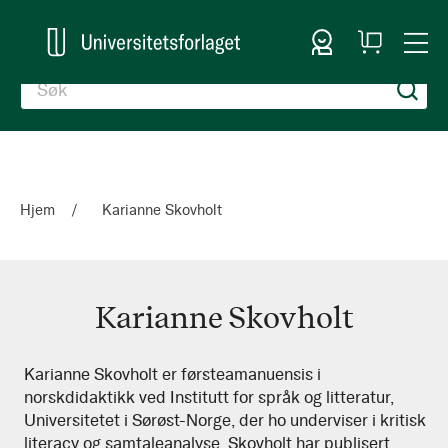
Logg inn
Handlekurv
Togg
en
Nav
Hjem
Karianne Skovholt
Karianne Skovholt
Karianne
Karianne Skovholt er førsteamanuensis i
norskdidaktikk ved Institutt for språk og litteratur,
Skovholt
Universitetet i Sørøst-Norge, der ho underviser i kritisk
literacy og samtaleanalyse. Skovholt har publisert