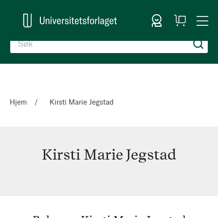
Logg inn
Handlekurv
Togg
en
Nav
Hjem
Kirsti Marie Jegstad
Kirsti Marie Jegstad
Kirsti
Marie
Jegstad