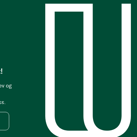
s
!
ev og
ss.