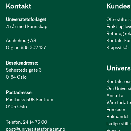
Kontakt
Kundes
Universitetsforlaget
Ofte stilte
75 år med kunnskap
Frakt og lev
Retur og re
Aschehoug AS
Kontakt ku
Org.nr: 935 302 137
Kjøpsvilkår
Besøksadresse:
Univers
Sehesteds gate 3
0164 Oslo
Kontakt os
Om Universi
Postadresse:
Ansatte
Postboks 508 Sentrum
Våre forfatt
0105 Oslo
Foreleser
Bokhandel
Telefon: 24 14 75 00
Ledige stilli
post@universitetsforlaget.no
Presse