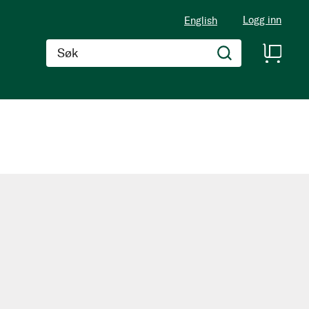
Logg inn
English
Søk