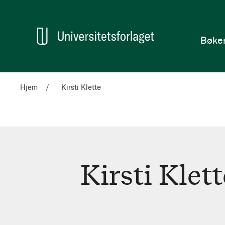
en
Hjem
Bøke
Hjem
Kirsti Klette
Kirsti Klett
Kirsti
Klette