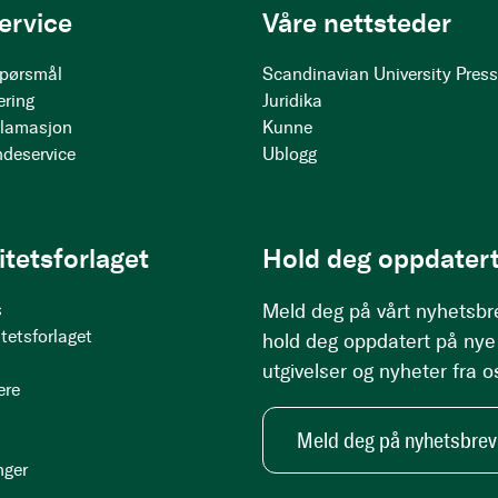
ervice
Våre nettsteder
 spørsmål
Scandinavian University Pres
ering
Juridika
klamasjon
Kunne
ndeservice
Ublogg
itetsforlaget
Hold deg oppdatert
s
Meld deg på vårt nyhetsbr
tetsforlaget
hold deg oppdatert på nye
utgivelser og nyheter fra o
ere
Meld deg på nyhetsbrev
nger