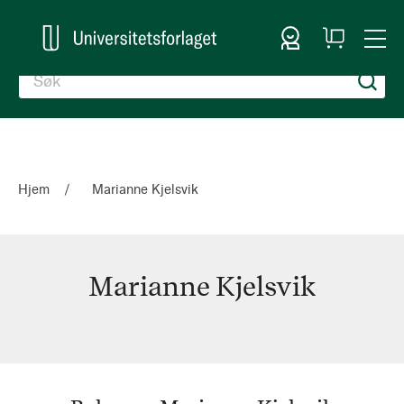
Logg inn
Handlekurv
Togg
en
Nav
Hjem
Marianne Kjelsvik
Marianne Kjelsvik
Marianne
Kjelsvik