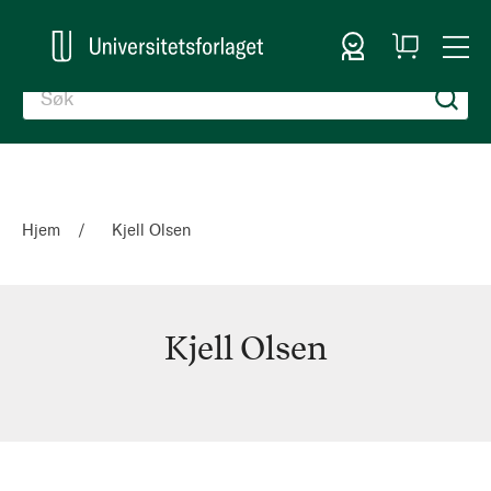
Logg inn
Handlekurv
Togg
en
Nav
Hjem
Kjell Olsen
Kjell Olsen
Kjell
Olsen