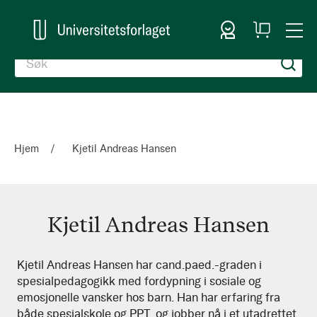
Logg inn
Handlekurv
Togg
en
Nav
Hjem
Kjetil Andreas Hansen
Kjetil Andreas Hansen
Kjetil
Kjetil Andreas Hansen har cand.paed.-graden i
spesialpedagogikk med fordypning i sosiale og
Andreas
emosjonelle vansker hos barn. Han har erfaring fra
Hansen
både spesialskole og PPT, og jobber nå i et utadrettet