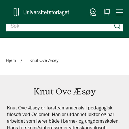
Logg inn
Handlekurv
Togg
en
Nav
Hjem
Knut Ove Æsøy
Knut Ove Æsøy
Knut
Knut Ove Æsøy er førsteamanuensis i pedagogisk
filosofi ved Oslomet. Han er utdannet lektor og har
Ove
arbeidet som lærer både i barne- og ungdomsskolen.
Æsøy
Hans forskningsinteresser er vitenskapsfilosofi,