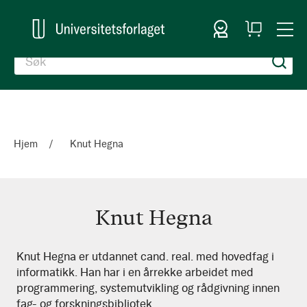
Logg inn
Handlekurv
Togg
en
Nav
Hjem
Knut Hegna
Knut Hegna
Knut
Knut Hegna er utdannet cand. real. med hovedfag i
informatikk. Han har i en årrekke arbeidet med
Hegna
programmering, systemutvikling og rådgivning innen
fag- og forskningsbibliotek.