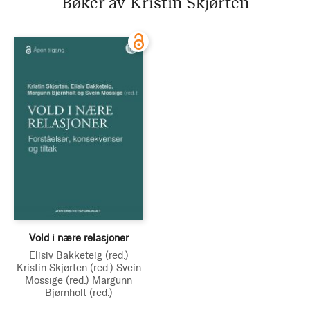
Bøker av Kristin Skjørten
Vold i nære relasjoner
Elisiv Bakketeig
(red.)
Kristin Skjørten
(red.)
Svein
Mossige
(red.)
Margunn
Bjørnholt
(red.)