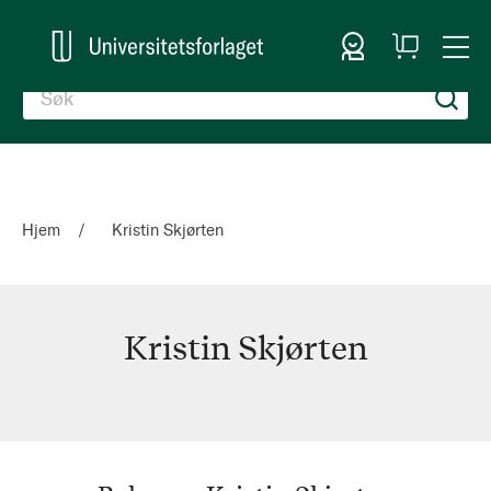
Logg inn
Handlekurv
Togg
en
Nav
Hjem
Kristin Skjørten
Kristin Skjørten
Kristin
Skjørten