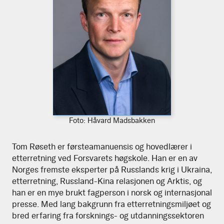
Foto:
Håvard Madsbakken
Last
ned
Tom
Tom Røseth er førsteamanuensis og hovedlærer i
høyoppløselig
etterretning ved Forsvarets høgskole. Han er en av
versjon
Røseth
Norges fremste eksperter på Russlands krig i Ukraina,
av
etterretning, Russland-Kina relasjonen og Arktis, og
bildet
han er en mye brukt fagperson i norsk og internasjonal
presse. Med lang bakgrunn fra etterretningsmiljøet og
bred erfaring fra forsknings- og utdanningssektoren