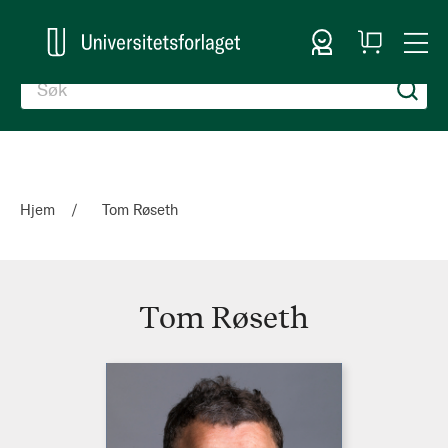
Logg inn
Handlekurv
Togg
en
Nav
Hjem
Tom Røseth
Tom Røseth