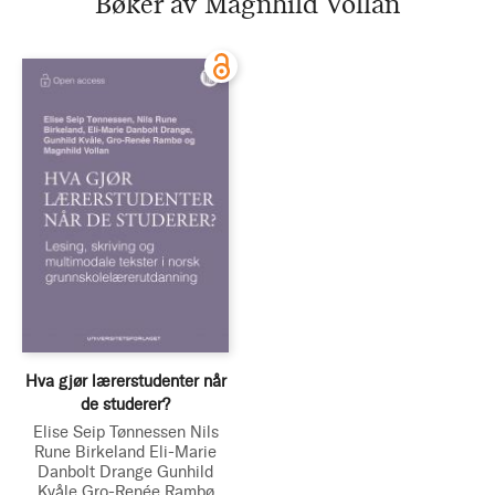
Bøker av Magnhild Vollan
Hva gjør lærerstudenter når
de studerer?
Elise Seip Tønnessen
Nils
Rune Birkeland
Eli-Marie
Danbolt Drange
Gunhild
Kvåle
Gro-Renée Rambø