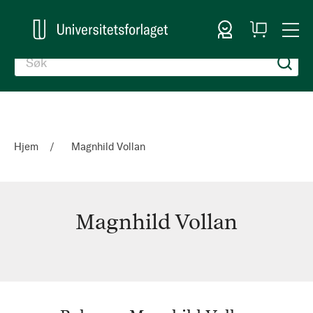
Logg inn
Handlekurv
Togg
en
Nav
Hjem
Magnhild Vollan
Magnhild Vollan
Magnhild
Vollan