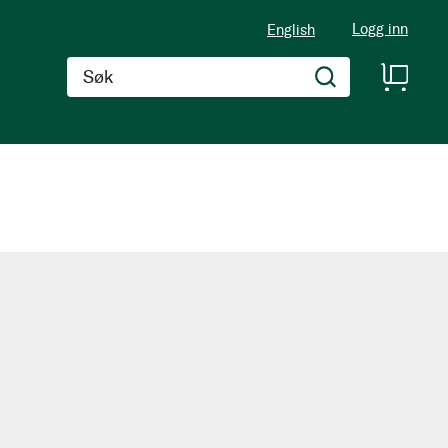
Logg inn
English
Søk