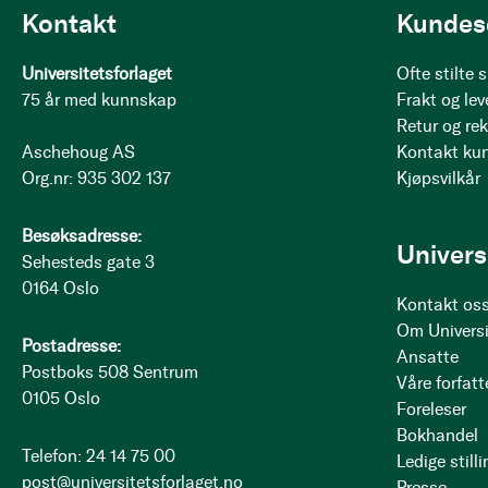
Kontakt
Kundes
Universitetsforlaget
Ofte stilte
75 år med kunnskap
Frakt og lev
Retur og re
Aschehoug AS
Kontakt ku
Org.nr: 935 302 137
Kjøpsvilkår
Besøksadresse:
Univers
Sehesteds gate 3
0164 Oslo
Kontakt os
Om Universi
Postadresse:
Ansatte
Postboks 508 Sentrum
Våre forfatt
0105 Oslo
Foreleser
Bokhandel
Telefon: 24 14 75 00
Ledige stilli
post@universitetsforlaget.no
Presse