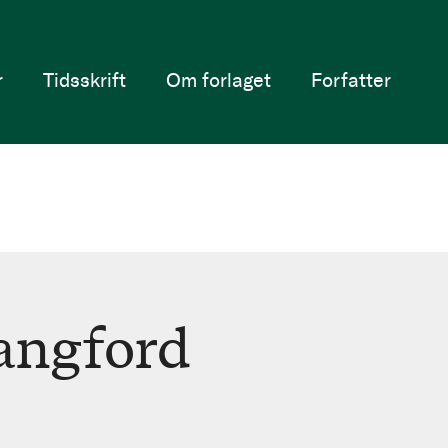
r
Tidsskrift
Om forlaget
Forfatter
angford