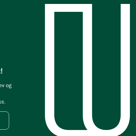
s
!
ev og
ss.