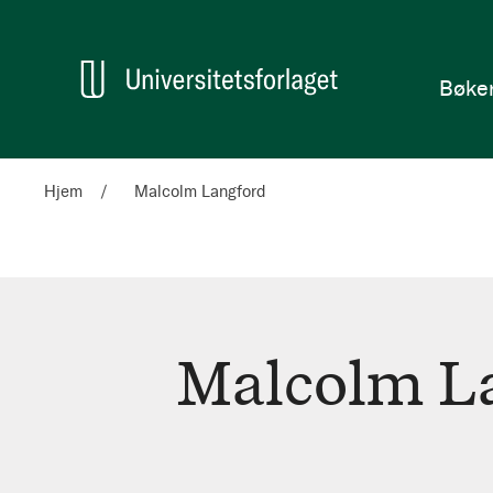
en
Hjem
Bøke
Hjem
Malcolm Langford
Malcolm L
Malcolm
Langford