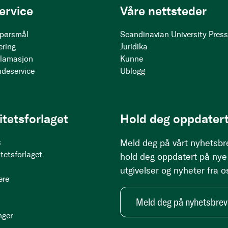
ervice
Våre nettsteder
 spørsmål
Scandinavian University Pres
ering
Juridika
klamasjon
Kunne
ndeservice
Ublogg
itetsforlaget
Hold deg oppdatert
s
Meld deg på vårt nyhetsbr
tetsforlaget
hold deg oppdatert på nye
utgivelser og nyheter fra o
ere
Meld deg på nyhetsbrev
nger