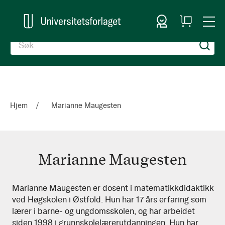
Logg inn
Handlekurv
Togg
en
Nav
Hjem
Marianne Maugesten
Marianne Maugesten
Marianne
Marianne Maugesten er dosent i matematikkdidaktikk
ved Høgskolen i Østfold. Hun har 17 års erfaring som
Maugesten
lærer i barne- og ungdomsskolen, og har arbeidet
siden 1998 i grunnskolelærerutdanningen. Hun har