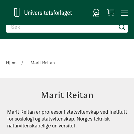
Logg inn
Handlekurv
Togg
en
Nav
Hjem
Marit Reitan
Marit Reitan
Marit
Marit Reitan er professor i statsvitenskap ved Institutt
for sosiologi og statsvitenskap, Norges teknisk-
Reitan
naturvitenskapelige universitet.