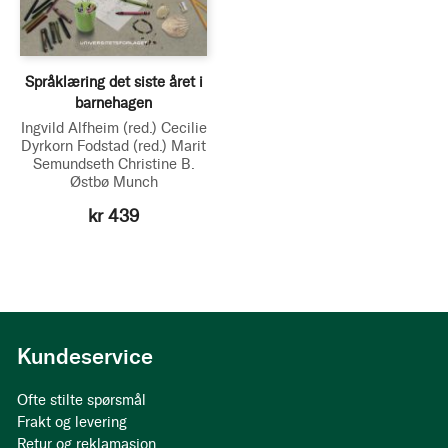
Språklæring det siste året i
barnehagen
Ingvild Alfheim
(red.)
Cecilie
Dyrkorn Fodstad
(red.)
Marit
Semundseth
Christine B.
Østbø Munch
kr 439
Kundeservice
Ofte stilte spørsmål
Frakt og levering
Retur og reklamasjon