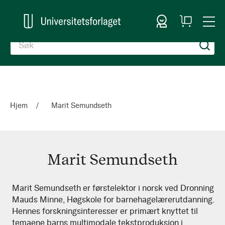
Logg inn
Handlekurv
Togg
en
Nav
Hjem
Marit Semundseth
Marit Semundseth
Marit
Marit Semundseth er førstelektor i norsk ved Dronning
Mauds Minne, Høgskole for barnehagelærerutdanning.
Semundseth
Hennes forskningsinteresser er primært knyttet til
temaene barns multimodale tekstproduksjon i