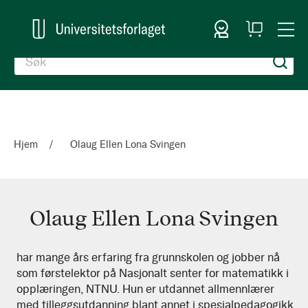
Logg inn
Handlekurv
Togg
en
Nav
Hjem
Olaug Ellen Lona Svingen
Olaug Ellen Lona Svingen
Olaug
har mange års erfaring fra grunnskolen og jobber nå
som førstelektor på Nasjonalt senter for matematikk i
Ellen
opplæringen, NTNU. Hun er utdannet allmennlærer
Lona
med tilleggsutdanning blant annet i spesialpedagogikk