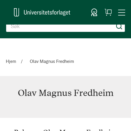
Logg inn
Handlekurv
Togg
en
Nav
Hjem
Olav Magnus Fredheim
Olav Magnus Fredheim
Olav
Magnus
Fredheim