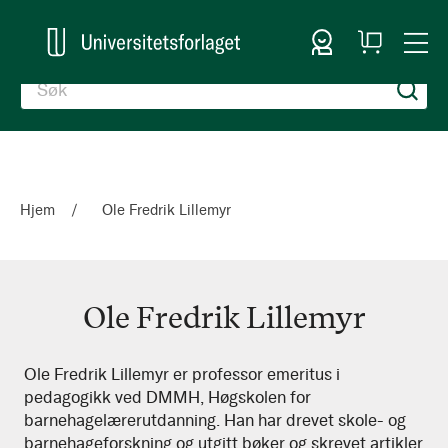
Logg inn
Handlekurv
Togg
en
Nav
Hjem
Ole Fredrik Lillemyr
Ole Fredrik Lillemyr
Ole
Ole Fredrik Lillemyr er professor emeritus i
pedagogikk ved DMMH, Høgskolen for
Fredrik
barnehagelærerutdanning. Han har drevet skole- og
Lillemyr
barnehageforskning og utgitt bøker og skrevet artikler