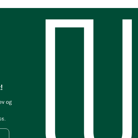
s
!
ev og
ss.