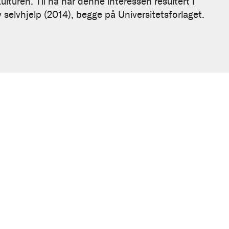
lturen. Til nå har denne interessen resultert i
 selvhjelp (2014), begge på Universitetsforlaget.
n