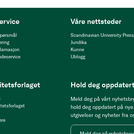
ervice
Våre nettsteder
 spørsmål
Scandinavian University Pres
ering
Juridika
klamasjon
Kunne
ndeservice
Ublogg
itetsforlaget
Hold deg oppdatert
s
Meld deg på vårt nyhetsbr
tetsforlaget
hold deg oppdatert på nye
utgivelser og nyheter fra o
ere
Meld deg på nyhetsbrev