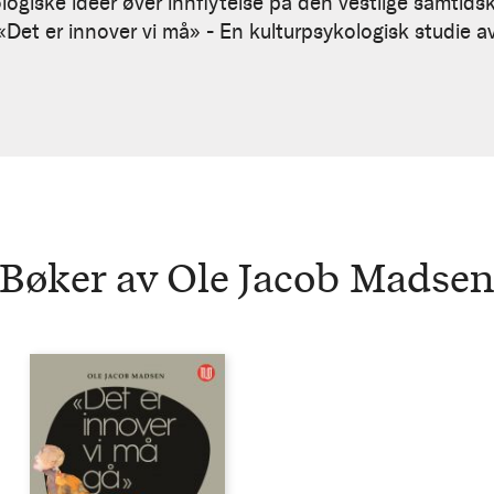
ogiske ideer øver innflytelse på den vestlige samtidsku
«Det er innover vi må» - En kulturpsykologisk studie av
Bøker av Ole Jacob Madse