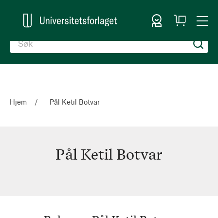
Logg inn
Handlekurv
Togg
en
Nav
Hjem
Pål Ketil Botvar
Pål Ketil Botvar
Pål
Ketil
Botvar