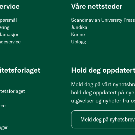
ervice
Våre nettsteder
 spørsmål
Scandinavian University Pres
ering
Juridika
klamasjon
Kunne
ndeservice
Ublogg
itetsforlaget
Hold deg oppdatert
s
Meld deg på vårt nyhetsbr
tetsforlaget
hold deg oppdatert på nye
utgivelser og nyheter fra o
ere
Meld deg på nyhetsbrev
nger