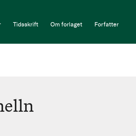
r
Tidsskrift
Om forlaget
Forfatter
helln