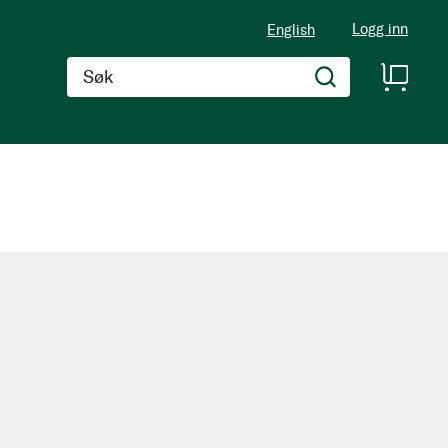
Logg inn
English
Søk