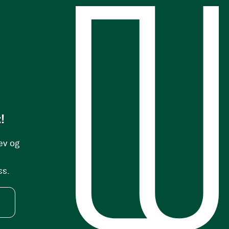
s
!
ev og
ss.