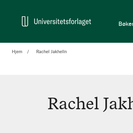
en
Hjem
Bøke
Hjem
Rachel Jakhelln
Rachel Jak
Rachel
Jakhelln