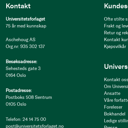
Kontakt
Kundes
Universitetsforlaget
Ofte stilte
75 år med kunnskap
Frakt og lev
Retur og re
Aschehoug AS
Kontakt ku
Org.nr: 935 302 137
Kjøpsvilkår
Besøksadresse:
Univers
Sehesteds gate 3
0164 Oslo
Kontakt os
Om Universi
Postadresse:
Ansatte
Postboks 508 Sentrum
Våre forfatt
0105 Oslo
Foreleser
Bokhandel
Telefon: 24 14 75 00
Ledige stilli
post@universitetsforlaget.no
Presse