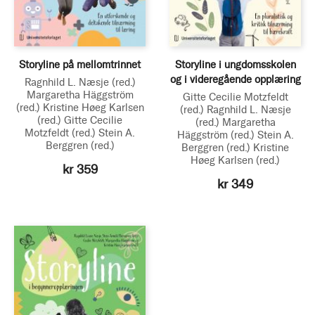
Storyline på mellomtrinnet
Storyline i ungdomsskolen
og i videregående opplæring
Ragnhild L. Næsje
(red.)
Margaretha Häggström
Gitte Cecilie Motzfeldt
(red.)
Kristine Høeg Karlsen
(red.)
Ragnhild L. Næsje
(red.)
Gitte Cecilie
(red.)
Margaretha
Motzfeldt
(red.)
Stein A.
Häggström
(red.)
Stein A.
Berggren
(red.)
Berggren
(red.)
Kristine
Høeg Karlsen
(red.)
kr 359
kr 349