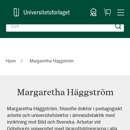
Logg inn
Handlekurv
Togg
en
Nav
Hjem
Margaretha Häggström
Margaretha Häggström
Margaretha
Margaretha Häggström, filosofie doktor i pedagogiskt
arbete och universitetslektor i ämnesdidaktik med
Häggström
inriktning mot Bild och Svenska. Arbetar vid
Göteborgs universitet med lärarutbildningarna i alla