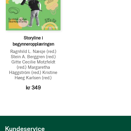
Storyline i
begynneropplæringen
Ragnhild L. Næsje
(red.)
Stein A. Berggren
(red.)
Gitte Cecilie Motzfeldt
(red.)
Margaretha
Häggström
(red.)
Kristine
Høeg Karlsen
(red.)
kr 349
Kundeservice