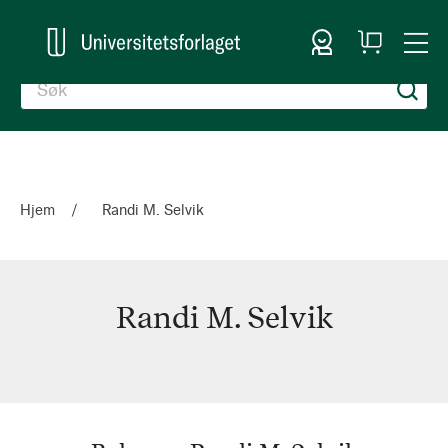
Logg inn
Handlekurv
Togg
en
Nav
Hjem
Randi M. Selvik
Randi M. Selvik
Randi
M.
Selvik